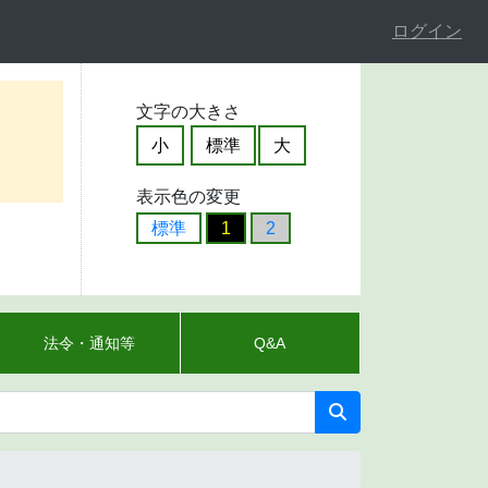
ログイン
文字の大きさ
小
標準
大
表示色の変更
標準
1
2
法令・通知等
Q&A